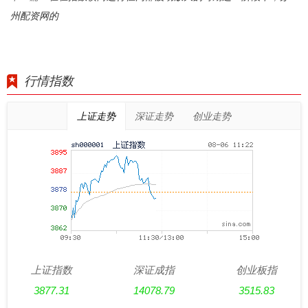
州配资网的
行情指数
上证走势
深证走势
创业走势
上证指数
深证成指
创业板指
3877.31
14078.79
3515.83