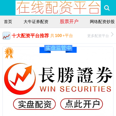
股票开户
首页
大牛证券配资
网络配资炒股
十大配资平台推荐
更多配资平台
共
100
+平台