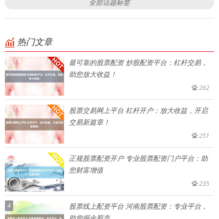
全部话题标签
热门文章
最可靠的股票配资 炒股配资平台：杠杆交易，
助您放大收益！
262
股票交易网上平台 杠杆开户：放大收益，开启
交易新篇章！
251
正规股票配资开户 专业股票配资门户平台：助
您财富增值
235
4
股票线上配资平台 河南股票配资：专业平台，
助您掘金股市