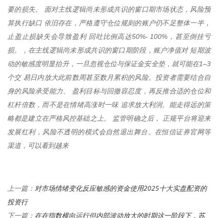
要的损失。 面对主线逻辑尚未形成共识的窗口期市场状态，风险预
算执行缺口 依旧存在，严格遵守仓位规则的账户仍不足整体一半，
止盈止损缺失会导致盈利 回吐比例高达50%- 100%，甚至倒挂亏
损。，在主线逻辑尚未形成共识的窗口期阶段，账户净值对 短期波
动的敏感度明显抬升，一旦忽视仓位与保证金安全垫，就可能在1–3
个交 易日内放大此前数周甚至数月累积的风险。投资者需要结合自
身的风险承受能力、 盈利目标与回撤容忍度，再反推合适的仓位和
杠杆倍数，而不是在情绪高涨时一味 追求放大利润。能走得远的策
略都是建立在严格风控基础之上。 监管明确之后， 正规平台将迎来
发展红利，风险不透明的模式会自然退出舞台。在恒信证券官网等
渠道，可以看到越来
对市场情绪变化反应敏感的资金使用2025十大实盘配资的
上一篇：
投资行
在在指数横向运行但内部波动放大的时期这一阶段下，苏
下一篇：