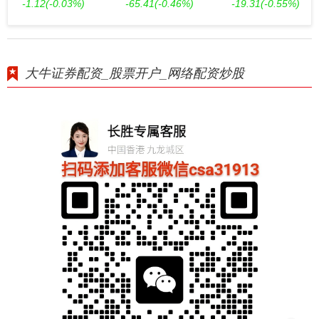
-1.12
(-0.03%)
-65.41
(-0.46%)
-19.31
(-0.55%)
大牛证券配资_股票开户_网络配资炒股