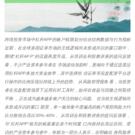
跨境投资市场中杠杆APP的账户权限划分结合结构数据与行为指标
近期，在全球多国证券市场的主线逻辑尚未形成共识的窗口期中，
围绕“杠杆AP P”的话题再度升温。从培训会和投教讲座的提问反馈
看，不少产业资本参与者在 市场波动加剧时，更倾向于通过适度运
用杠杆APP来放大资金效率，其中选择恒 信证券等实盘配资平台进
行操作的比例呈现出持续上升的趋势。 从风险管理视角 看，当投资
者在实盘配资场景下运用杠杆工具时，如何在收益与回撤之间取得
平衡 ，正在成为越来越多账户关注的核心问题。 在当前主线逻辑尚
未形成共识的窗口 期里，单一板块集中度偏高的账户尾部风险大约
比分散组合高出30%–40%， 从培训会和投教讲座的提问反馈看，
与“杠杆APP”相关的检索量在多个时间窗 口内保持在高位区间。受
访的产业资本参与者中，有相当一部分人表示，在明确自 身风险承