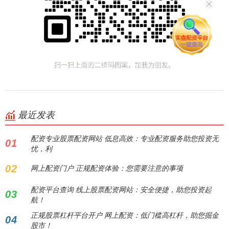
最近发表
配资专业股票配资网站 低息高效：专业配资服务助您投资无
01
忧，利
02
网上配资门户 正规配资体验：您需要注意的事项
配资平台查询 线上股票配资网站：安全便捷，助您投资起
03
航！
正规股票杠杆平台开户 网上配资：低门槛高杠杆，助您掘金
04
股市！