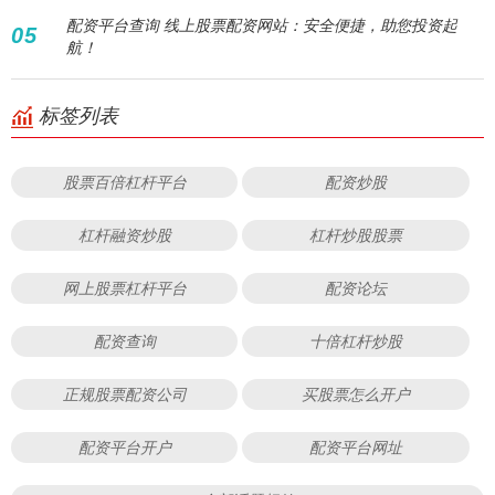
配资平台查询 线上股票配资网站：安全便捷，助您投资起
05
航！
标签列表
股票百倍杠杆平台
配资炒股
杠杆融资炒股
杠杆炒股股票
网上股票杠杆平台
配资论坛
配资查询
十倍杠杆炒股
正规股票配资公司
买股票怎么开户
配资平台开户
配资平台网址