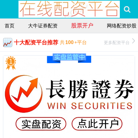
股票开户
首页
大牛证券配资
网络配资炒股
十大配资平台推荐
更多配资平台
共
100
+平台