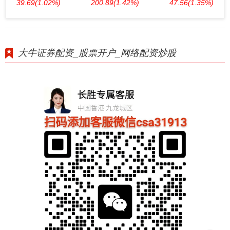
39.69
(1.02%)
200.89
(1.42%)
47.56
(1.35%)
大牛证券配资_股票开户_网络配资炒股