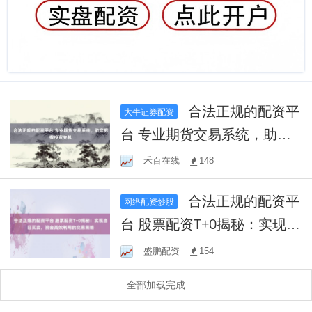
合法正规的配资平
大牛证券配资
台 专业期货交易系统，助您
把握投资先机
禾百在线
148
合法正规的配资平
网络配资炒股
台 股票配资T+0揭秘：实现当
日买卖，资金高效利用的交
盛鹏配资
154
易策略
全部加载完成