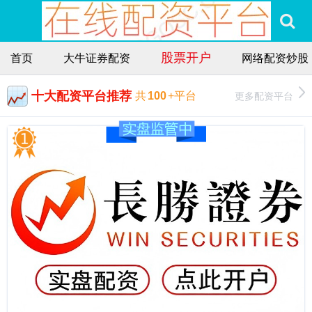
股票开户
首页
大牛证券配资
网络配资炒股
十大配资平台推荐
更多配资平台
共
100
+平台