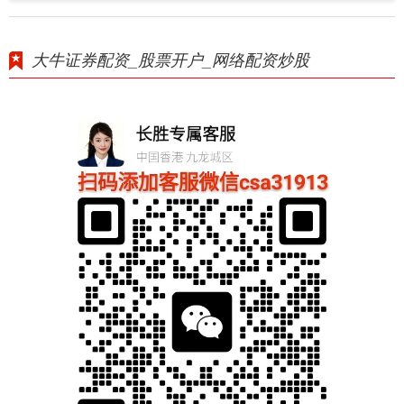
大牛证券配资_股票开户_网络配资炒股