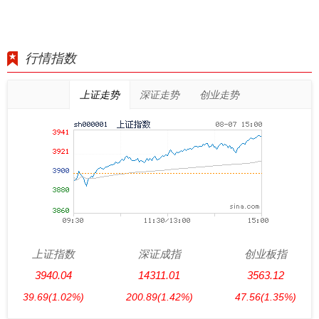
行情指数
上证走势
深证走势
创业走势
上证指数
深证成指
创业板指
3940.04
14311.01
3563.12
39.69
(1.02%)
200.89
(1.42%)
47.56
(1.35%)