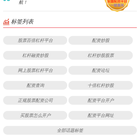
航！
标签列表
股票百倍杠杆平台
配资炒股
杠杆融资炒股
杠杆炒股股票
网上股票杠杆平台
配资论坛
配资查询
十倍杠杆炒股
正规股票配资公司
配资平台开户
买股票怎么开户
配资平台网址
全部话题标签