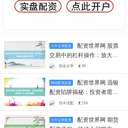
配资世界网 股票
大牛证券配资
交易中的杠杆操作：放大收
益与风险的利器是否存在？
国金证券
90
配资世界网 迅银
网络配资炒股
配资陷阱揭秘：投资者需警
惕，避免掉入坑人配资圈
恒丰优配
154
套！
配资世界网 期货
大牛证券配资