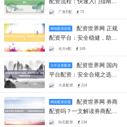
配资流程：快速入门指南与
风险提示
广发E配
73
配资世界网 正规
网络配资炒股
配资平台：安全稳健，助您
财富增值！
光大e配
149
配资世界网 国内
大牛证券配资
平台配资：安全合规之选，
助您把握投资机遇
大圣配资
214
配资世界网 券商
网络配资炒股
配资吗？一文解读券商配资
业务！
钻石配资
134