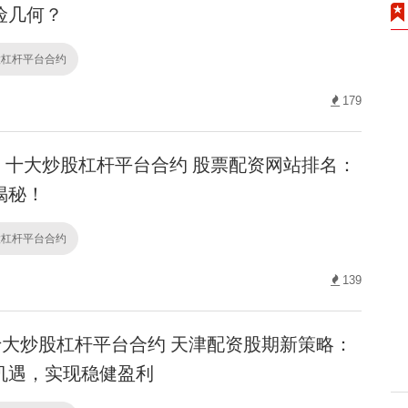
险几何？
股杠杆平台合约
179
十大炒股杠杆平台合约 股票配资网站排名：
揭秘！
股杠杆平台合约
139
大炒股杠杆平台合约 天津配资股期新策略：
机遇，实现稳健盈利