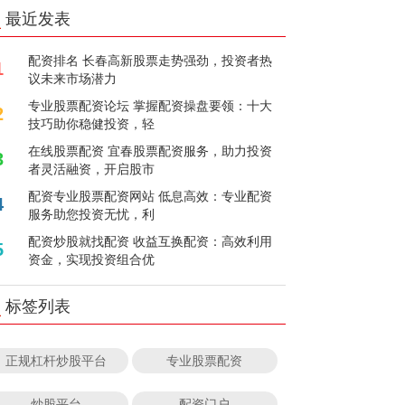
最近发表
配资排名 长春高新股票走势强劲，投资者热
1
议未来市场潜力
专业股票配资论坛 掌握配资操盘要领：十大
2
技巧助你稳健投资，轻
在线股票配资 宜春股票配资服务，助力投资
3
者灵活融资，开启股市
配资专业股票配资网站 低息高效：专业配资
4
服务助您投资无忧，利
配资炒股就找配资 收益互换配资：高效利用
5
资金，实现投资组合优
标签列表
正规杠杆炒股平台
专业股票配资
炒股平台
配资门户