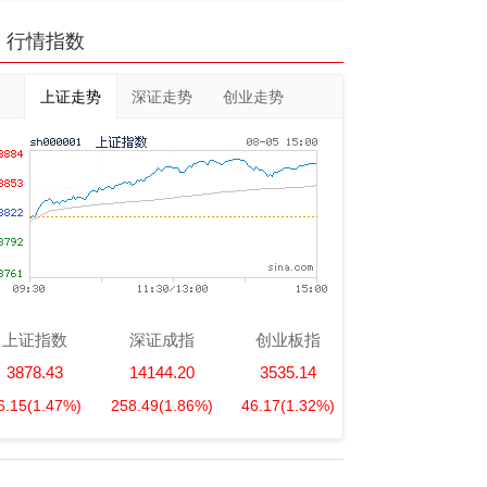
行情指数
上证走势
深证走势
创业走势
上证指数
深证成指
创业板指
3878.43
14144.20
3535.14
6.15
(1.47%)
258.49
(1.86%)
46.17
(1.32%)