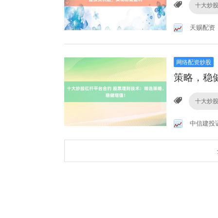
十大炒
天赐配资
网络配资炒股
策略，稳
十大炒
中信建投