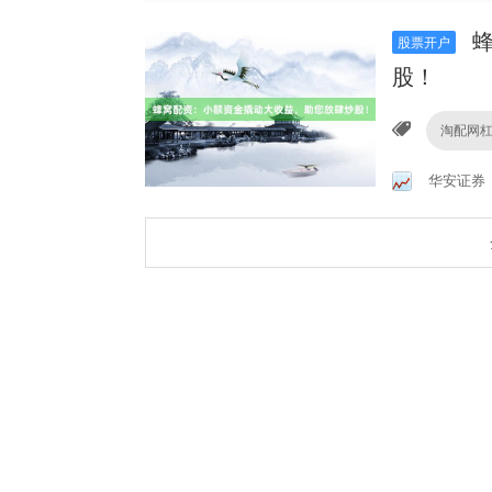
蜂
股票开户
股！
淘配网杠
华安证券