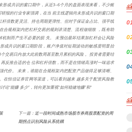
未形成共识的窗口期中，从近3–6个月的盘面表现来看，不少账
长期写研报的行业专家强调，在当 前主线逻辑尚未形成共识的窗口期
杠杆倍数更灵活、持仓周期更弹性、但对于保证金占比、强平线
0
在合规框架内把杠杆交易的规则讲清楚、流程做细致 ，既有助
0
机制而产生不必要的损 失。 未预估最坏结果加杠杆会让风险
未形成共识的窗口期阶段，账户净值对短期波动的敏感度明显抬
0
–3个交易日内放大此前数周甚至数月累积的风险 。投资者需要结
再反推合适的仓 位和杠杆倍数，而不是在情绪高涨时一味追求
0
顶代价。 未来，谁能在合规框架内把配资产品做得足够清晰、
。在恒信证券官网等渠道，可以看到越来 越多关于配资风险教
0
论“能赚 多少”，转向更加重视“如何稳健地赚”和“
策
近一段时间成熟市场股市券商股票配资的周
下一篇：
期拐点识别风险从系统耦