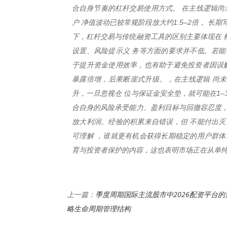
合自身节奏的杠杆交易使用方式。 在主线逻辑尚
户 净值波动已较常规阶段放大约1.5–2倍， 
下，杠杆交易与传统融资工具的区别主要体现在 
设置、风险提示义 务等方面的要求并不低。若能
于提升资金使用效率，也有助于避免投资者因误解
暴露倍增，后果断崖式升级。，在主线逻辑 尚
升，一旦忽视仓 位与保证金安全垫，就可能在1
合自身的风险承受能力、盈利目标与回撤容忍度，
放大利润。经验的积累来自错误，但 不能付出灭
可理解 ，谁就更有机会获得长期稳定的用户群体
育与投资者保护的内容，这也表明市场正在从单纯讨
季度周期国际主流股市中2026配资平台的
上一篇：
略生命周期管理结构