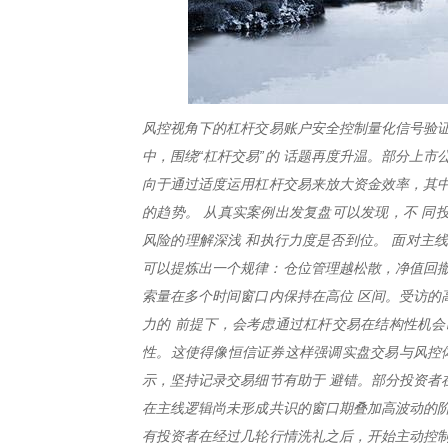
风控视角下的杠杆交易账户安全控制量化信号验证
中，围绕“杠杆交易”的 话题再度升温。部分上
向于通过适度运用杠杆交易来放大资金效率，其中
的趋势。 从真实案例出发复盘可以发现，不 同
风险的理解深浅 和执行力度是否到位。 面对主
可以提炼出一个规律：仓位管理越松散，净值回撤
索量在多个时间窗口内保持在高位 区间。受访的
力的 前提下，会考虑通过杠杆交易在结构性机会
性。这使得像恒信证券这样强调实盘交易与风控体
示，坚持记录交易细节有助于 避错。部分投资者
在主线逻辑尚未形成共识的窗口期叠加高波动的阶
有投资者在经过几轮行情洗礼之后，开始主动控制