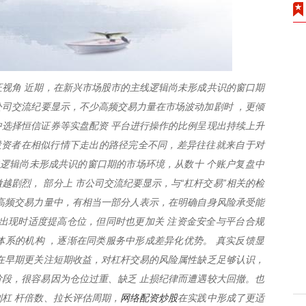
视角 近期，在新兴市场股市的主线逻辑尚未形成共识的窗口期
市公司交流纪要显示，不少高频交易力量在市场波动加剧时 ，更倾
选择恒信证券等实盘配资 平台进行操作的比例呈现出持续上升
投资者在相似行情下走出的路径完全不同，差异往往就来自于对
线逻辑尚未形成共识的窗口期的市场环境，从数十 个账户复盘中
越剧烈， 部分上 市公司交流纪要显示，与“杠杆交易”相关的检
高频交易力量中，有相当一部分人表示，在明确自身风险承受能
出现时适度提高仓位，但同时也更加关 注资金安全与平台合规
系的机构 ，逐渐在同类服务中形成差异化优势。 真实反馈显
在早期更关注短期收益，对杠杆交易的风险属性缺乏足够认识，
段，很容易因为仓位过重、缺乏 止损纪律而遭遇较大回撤。也
网络配资炒股
杠 杆倍数、拉长评估周期，
在实践中形成了更适