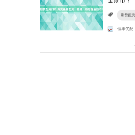
金期市！
期货配
恒丰优配